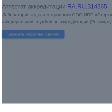
Аттестат аккредитации
RA.RU.314365
Лаборатория отдела метрологии ООО НПП «Стерх»
«Федеральной службой по аккредитации (Росаккре
Заказать обратный звонок