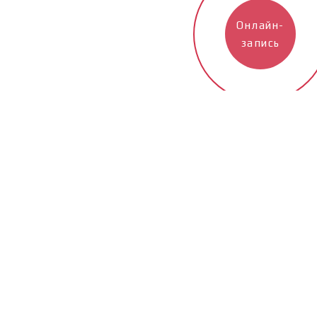
Онлайн-
запись
ов для электроэрозионной обработки металлов, сегодня
ия отдела метрологии ООО НПП «Стерх» аккредитована
умные измерения».